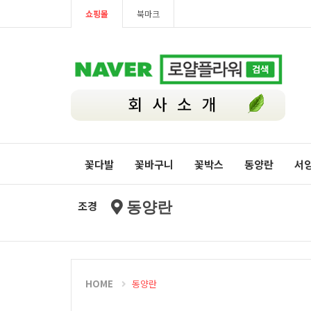
쇼핑몰
북마크
꽃다발
꽃바구니
꽃박스
동양란
서
조경
동양란
HOME
동양란