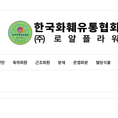
양란
축하화환
근조화환
분재
관엽화분
웰빙식물