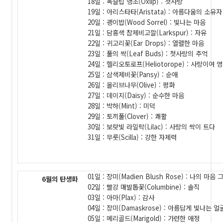
18일 : 옥슬립 앵초(Oxlip) : 첫사랑
19일 : 아리스타타(Aristata) : 아름다움의 소유자
20일 : 괭이밥(Wood Sorrel) : 빛나는 마음
21일 : 담홍색 참제비고깔(Larkspur) : 자유
22일 : 귀고리꽃(Ear Drops) : 열렬한 마음
23일 : 풀의 싹(Leaf Buds) : 첫사랑의 추억
24일 : 헬리오토로프(Heliotorope) : 사랑이여
25일 : 삼색제비꽃(Pansy) : 순애
26일 : 올리브나무(Olive) : 평화
27일 : 데이지(Daisy) : 순수한 마음
28일 : 박하(Mint) : 미덕
29일 : 토끼풀(Clover) : 쾌활
30일 : 보랏빛 라일락(Lilac) : 사랑의 싹이 트다
31일 : 무릇(Scilla) : 강한 자제력
01일 : 장미(Madien Blush Rose) : 나의 마
6월의 탄생화
02일 : 빨강 매발톱꽃(Columbine) : 솔직
03일 : 아마(Plax) : 감사
04일 : 장미(Damaskrose) : 아름답게 빛나는 
05일 : 메리골드(Marigold) : 가련한 애정