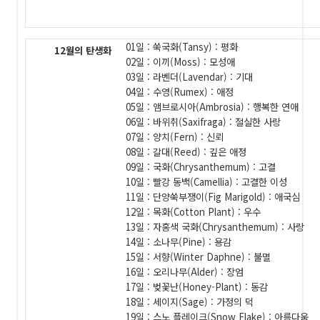
01일 : 쑥국화(Tansy) : 평화
12월의 탄생화
02일 : 이끼(Moss) : 모성애
03일 : 라벤더(Lavendar) : 기대
04일 : 수영(Rumex) : 애정
05일 : 앰브로시아(Ambrosia) : 행복한 연애
06일 : 바위취(Saxifraga) : 절실한 사랑
07일 : 양치(Fern) : 신뢰
08일 : 갈대(Reed) : 깊은 애정
09일 : 국화(Chrysanthemum) : 고결
10일 : 빨강 동백(Camellia) : 고결한 이성
11일 : 단양쑥부쟁이(Fig Marigold) : 애국심
12일 : 목화(Cotton Plant) : 우수
13일 : 자홍색 국화(Chrysanthemum) : 사랑
14일 : 소나무(Pine) : 용감
15일 : 서향(Winter Daphne) : 불멸
16일 : 오리나무(Alder) : 장엄
17일 : 벚꽃난(Honey-Plant) : 동감
18일 : 세이지(Sage) : 가정의 덕
19일 : 스노 플레이크(Snow Flake) : 아름다움