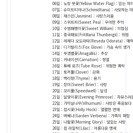
06일 : 노랑 붓꽃(Yellow Water Flag) : 믿는 
07일 : 슈미트티아나(Schmidtiana) : 사모하는 
08일 : 재스민(Jasmine) : 사랑스러움
09일 : 스위트피(Sweet Pea) : 우아한 추억
10일 : 수염패랭이꽃(Sweet William) : 의협심
11일 : 중국패모(Fritillaria Thunbergii) : 위엄
12일 : 레제다 오도라타(Reseda Odorata) : 매
13일 : 디기탈리스(Fox Glove) : 가슴 속의 생가
14일 : 뚜껑별꽃(Anagallis) : 추상
15일 : 카네이션(Carnation) : 정열
16일 : 튜베 로즈(Tube Rose) : 위험한 쾌락
17일 : 토끼풀(Clover) : 감화
18일 : 백리향(Thyme) : 용기
19일 : 장미(Sweet Brier) : 사랑
20일 : 꼬리풀(Speedwell) : 달성
21일 : 달맞이꽃(Evening Primrose) : 자유스
22일 : 가막살나무(Vihurnum) : 사랑은 죽음보
23일 : 접시꽃(Holly Hock) : 열렬한 연애
24일 : 버베나(Garden Verbena) : 가족의 화합
25일 : 나팔꽃(Morning Glory) : 덧없는 사랑
26일 : 흰 라일락(Lilac) : 아름다운 맹세