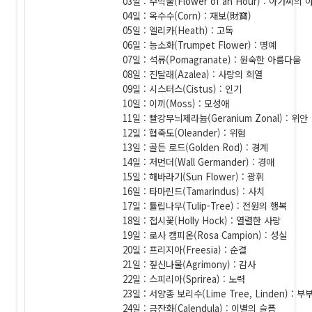
03일 : 수박풀(Flower of an Hour) : 아가씨
04일 : 옥수수(Corn) : 재보(財寶)
05일 : 엘리카(Heath) : 고독
06일 : 능소화(Trumpet Flower) : 명예
07일 : 석류(Pomagranate) : 원숙한 아름다움
08일 : 진달래(Azalea) : 사랑의 희열
09일 : 시스터스(Cistus) : 인기
10일 : 이끼(Moss) : 모성애
11일 : 빨강무늬제라늄(Geranium Zonal) : 위안
12일 : 협죽도(Oleander) : 위험
13일 : 골든 로드(Golden Rod) : 경계
14일 : 저먼더(Wall Germander) : 경애
15일 : 해바라기(Sun Flower) : 광휘
16일 : 타마린드(Tamarindus) : 사치
17일 : 튤립나무(Tulip-Tree) : 전원의 행복
18일 : 접시꽃(Holly Hock) : 열렬한 사랑
19일 : 로사 캠피온(Rosa Campion) : 성실
20일 : 프리지아(Freesia) : 순결
21일 : 짚신나물(Agrimony) : 감사
22일 : 스피리아(Sprirea) : 노력
23일 : 서양종 보리수(Lime Tree, Linden) : 부
24일 : 금잔화(Calendula) : 이별의 슬픔