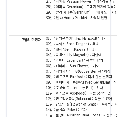
27일 : 시계꽃(Passion Flower) : 성스러운 사랑
28일 : 제라늄(Geranium) : 그대가 있기에 행복
29일 : 빨강 제라늄(Geranium) : 그대가 있어 
30일 : 인동(Honey Suckle) : 사랑의 인연
01일 : 단양쑥부쟁이(Fig Marigold) : 태만
7월의 탄생화
02일 : 금어초(Snap Dragon) : 욕망
03일 : 흰색 양귀비(Papaver) : 망각
04일 : 자목련(Lily Magnolia) : 자연애
05일 : 라벤더(Lavendar) : 풍부한 향기
06일 : 해바라기(Sun Flower) : 애모
07일 : 서양까지밥나무(Goose Berry) : 예상
08일 : 버드푸트(Birdfoot) : 다시 만날 날까지
09일 : 아이비 제라늄(Ivyleaved Geranium) :
10일 : 초롱꽃(Canterbery Bell) : 감사
11일 : 아스포델(Asphodel) : 나는 당신의 것
12일 : 좁은입배풍동(Solanum) : 참을 수 없어
13일 : 잡초의 꽃(Flower of Grass) : 실제적인 
14일 : 플록스(Phlox) : 온화
15일 : 들장미(Austrian Briar Rose) : 사랑스러