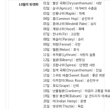
01일 : 빨강 국화(Chrysanthemum) : 사랑
10월의 탄생화
02일 : 살구(Apricot) : 아가씨의 수줍음
03일 : 단풍나무(Maple) : 자제
04일 : 홉(Common Hop) : 순진무구
05일 : 종려나무(Windmill Palm) : 승리
06일 : 개암나무(Hazel) : 화해
07일 : 전나무(Fir) : 고상함
08일 : 파슬리(Parsley) : 승리
09일 : 희향(Fennel) : 극찬
10일 : 멜론(Melon) : 포식
11일 : 부처꽃(Lythrum) : 사랑의 슬픔
12일 : 월귤(Bilberry) : 반항심
13일 : 조팝나무(Spirea) : 단정한 사랑
14일 : 흰색 국화(Chrysanthemum) : 진실
15일 : 스위트 바즐(Sweet Basil) : 좋은 희망
16일 : 이끼장미(Moss Rose) : 순진무구
17일 : 포도(Grape) : 신뢰
18일 : 넌출월귤(Cranberry) : 마음의 고통을 
19일 : 빨강 봉선화(Balsam) : 날 건드리지 마세
20일 : 마(Indian Hemp) : 운명
21일 : 엉겅퀴(Thistle) : 독립