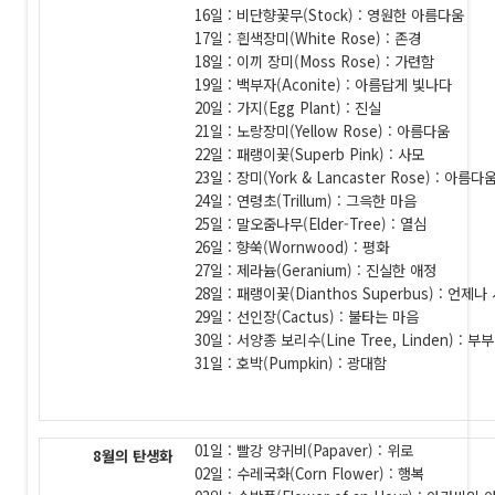
16일 : 비단향꽃무(Stock) : 영원한 아름다움
17일 : 흰색장미(White Rose) : 존경
18일 : 이끼 장미(Moss Rose) : 가련함
19일 : 백부자(Aconite) : 아름답게 빛나다
20일 : 가지(Egg Plant) : 진실
21일 : 노랑장미(Yellow Rose) : 아름다움
22일 : 패랭이꽃(Superb Pink) : 사모
23일 : 장미(York & Lancaster Rose) : 아름다
24일 : 연령초(Trillum) : 그윽한 마음
25일 : 말오줌나무(Elder-Tree) : 열심
26일 : 향쑥(Wornwood) : 평화
27일 : 제라늄(Geranium) : 진실한 애정
28일 : 패랭이꽃(Dianthos Superbus) : 언제나
29일 : 선인장(Cactus) : 불타는 마음
30일 : 서양종 보리수(Line Tree, Linden) : 부
31일 : 호박(Pumpkin) : 광대함
01일 : 빨강 양귀비(Papaver) : 위로
8월의 탄생화
02일 : 수레국화(Corn Flower) : 행복