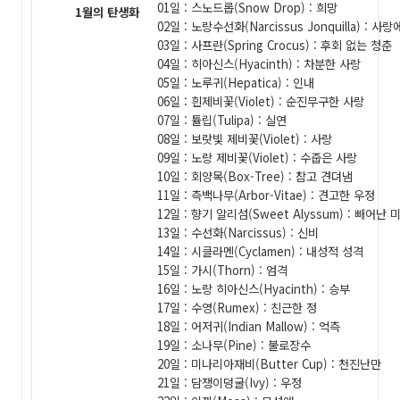
01일 : 스노드롭(Snow Drop) : 희망
1월의 탄생화
02일 : 노랑수선화(Narcissus Jonquilla) : 사
03일 : 사프란(Spring Crocus) : 후회 없는 청춘
04일 : 히아신스(Hyacinth) : 차분한 사랑
05일 : 노루귀(Hepatica) : 인내
06일 : 흰제비꽃(Violet) : 순진무구한 사랑
07일 : 튤립(Tulipa) : 실연
08일 : 보랏빛 제비꽃(Violet) : 사랑
09일 : 노랑 제비꽃(Violet) : 수줍은 사랑
10일 : 회양목(Box-Tree) : 참고 견뎌냄
11일 : 측백나무(Arbor-Vitae) : 견고한 우정
12일 : 향기 알리섬(Sweet Alyssum) : 빼어난 
13일 : 수선화(Narcissus) : 신비
14일 : 시클라멘(Cyclamen) : 내성적 성격
15일 : 가시(Thorn) : 엄격
16일 : 노랑 히아신스(Hyacinth) : 승부
17일 : 수영(Rumex) : 친근한 정
18일 : 어저귀(Indian Mallow) : 억측
19일 : 소나무(Pine) : 불로장수
20일 : 미나리아재비(Butter Cup) : 천진난만
21일 : 담쟁이덩굴(Ivy) : 우정