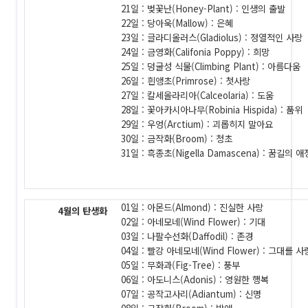
21일 : 벚꽃난(Honey-Plant) : 인생의 출발
22일 : 당아욱(Mallow) : 은혜
23일 : 글라디올러스(Gladiolus) : 정열적인 사랑
24일 : 금영화(Califonia Poppy) : 희망
25일 : 덩굴성 식물(Climbing Plant) : 아름다움
26일 : 흰앵초(Primrose) : 첫사랑
27일 : 칼세올라리아(Calceolaria) : 도움
28일 : 꽃아카시아나무(Robinia Hispida) : 품위
29일 : 우엉(Arctium) : 괴롭히지 말아요
30일 : 금작화(Broom) : 청초
31일 : 흑종초(Nigella Damascena) : 꿈길의 애
01일 : 아몬드(Almond) : 진실한 사랑
4월의 탄생화
02일 : 아네모네(Wind Flower) : 기대
03일 : 나팔수선화(Daffodil) : 존경
04일 : 빨강 아네모네(Wind Flower) : 그대를 
05일 : 무화과(Fig-Tree) : 풍부
06일 : 아도니스(Adonis) : 영원한 행복
07일 : 공작고사리(Adiantum) : 신명