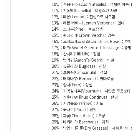
10일 : 부용(Hibiscus Mutabilis) : 섬세한 아름
11일 : 흰동백(Camellia) : 비밀스런 사랑
12일 : 레몬(Lemon) : 진심으로 사모함
13일 : 레몬 버베나(Lemon Verbena) : 인내
14일 : 소나무(Pine) : 불로장생
15일 : 황금싸리(Crown Vetch) : 겸손
16일 : 크리스마스 로즈(Christmas Rose) : 추억
17일 : 머위(Sweet-Scented Tussilage) : 공평
18일 : 산나리(Hill Lily) : 장엄
19일 : 범의귀(Aaron"s Beard) : 비밀
20일 : 뷰글라스(Bugloss) : 진실
21일 : 초롱꽃(Campanula) : 성실
22일 : 매자나무(Berberis) : 까다로움
23일 : 양치(Fern) : 성실
24일 : 가막살나무(Viburnum) : 사랑은 죽음보
25일 : 개옻나무(Rhus Continus) : 현명
26일 : 서양톱풀(Yarrow) : 지도
27일 : 붉나무(Phus) : 신앙
28일 : 과꽃(China Aster) : 추상
29일 : 바카리스(Baccharis) : 개척
30일 : 낙엽 마른 풀(Dry Grasses) : 새봄을 기