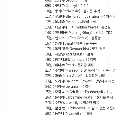
08일 : 금작화(Broom) : 박애
09일 : 벚나무(Cherry) : 정신미
10일 : 빙카(Periwinkle) : 즐거운 추억
11일 : 꽃고비(Blemonium Coeruleum) : 와주
12일 : 복사꽃(Peach) : 사랑의 노예
13일 : 페르시아 국화(Golden Wave) : 경쟁심
14일 : 흰나팔꽃(Morning-Glory) : 넘치는 기쁨
15일 : 펜 오키드(Fen Orchid) : 훌륭함
16일 : 튤립(Tulipa) : 아름다운 눈동자
17일 : 독일 창포(German Iris) : 멋진 결혼
18일 : 자운영(Astragalus) : 감화
19일 : 참제비고깔(Larkspur) : 청명
20일 : 배나무(Pear) : 온화한 애정
21일 : 수양버들(Weeping Willow) : 내 가슴의 
22일 : 과꽃(China Aster) : 믿음직한 사랑
23일 : 도라지(Balloom-Flower) : 상냥하고 따
24일 : 제라늄(Geranium) : 결심
25일 : 중국 패모(Gritillaria Thunbergii) : 위엄
26일 : 논냉이(Cardamine Iyrata) : 불타는 애정
27일 : 수련(Water Lily) : 청순한 마음
28일 : 빨간 앵초(Primrose) : 비할 바 없는 아름
29일 : 동백나무(Camellia) : 매력