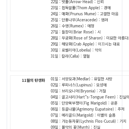
22일 : 벗풀(Arrow-Head) : 신뢰
23일 : 흰독말풀(Thom Apple) : 경애
24일 : 매화(Prunus Mume) : 고결한 마음
25일 : 단풍나무(Aceracede) : 염려
26일 : 수영(Rumex) : 애정
27일 : 들장미(Briar Rose) : 시
28일 : 무궁화(Rose of Sharon) : 미묘한 아름
29일 : 해당화(Crab Apple) : 이끄시는 대로
30일 : 로벨리아(Lobelia) : 악의
31일 : 칼라(Calla) : 열혈
01일 : 서양모과(Medlar) : 유일한 사랑
11월의 탄생화
02일 : 루피너스(Lupinus) : 모성애
03일 : 브리오니아(Bryonia) : 거절
04일 : 골고사리(Hart"s-Tongue Feen) : 진실
05일 : 단양쑥부쟁이(Fig Marigold) : 공훈
06일 : 등골나물(Agrimony Eupatoire) : 주저
07일 : 메리골드(Marigold) : 이별의 슬픔
08일 : 가는동자꽃(Lychnis Flos-Cuculi) : 기지
09일 : 몰약의 꽃(Myrrh) : 진실