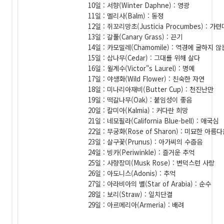
10일 : 서향(Winter Daphne) : 영광
11일 : 멜리사(Balm) : 동정
12일 : 쥐꼬리망초(Justicia Procumbes) : 
13일 : 갈풀(Canary Grass) : 끈기
14일 : 카모밀레(Chamomile) : 역경에 굴하지 
15일 : 삼나무(Cedar) : 그대를 위해 살다
16일 : 월계수(Victor"s Laurel) : 명예
17일 : 야생화(Wild Flower) : 친숙한 자연
18일 : 미나리아재비(Butter Cup) : 천진난만
19일 : 떡갈나무(Oak) : 붙임성이 좋음
20일 : 칼미아(Kalmia) : 커다란 희망
21일 : 네모필라(California Blue-bell) : 애국심
22일 : 무궁화(Rose of Sharon) : 미묘한 아름
23일 : 살구꽃(Prunus) : 아가씨의 수줍음
24일 : 빙카(Periwinkle) : 즐거운 추억
25일 : 사향장미(Musk Rose) : 변덕스런 사랑
26일 : 아도니스(Adonis) : 추억
27일 : 아라비아의 별(Star of Arabia) : 순수
28일 : 보리(Straw) : 일치단결
29일 : 아르메리아(Armeria) : 배려