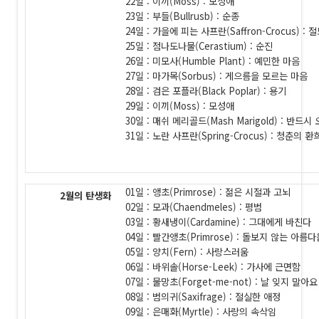
22일 : 이끼(Moss) : 모성애
23일 : 부들(Bullrusb) : 순종
24일 : 가을에 피는 사프란(Saffron-Crocus) : 
25일 : 점나도나물(Cerastium) : 순진
26일 : 미모사(Humble Plant) : 예민한 마음
27일 : 마가목(Sorbus) : 게으름을 모르는 마음
28일 : 검은 포플라(Black Poplar) : 용기
29일 : 이끼(Moss) : 모성애
30일 : 매쉬 메리골드(Mash Marigold) : 반드
31일 : 노란 사프란(Spring-Crocus) : 청춘의 환
01일 : 앵초(Primrose) : 젊은 시절과 고뇌
2월의 탄생화
02일 : 모과(Chaendmeles) : 평범
03일 : 황새냉이(Cardamine) : 그대에게 바친다
04일 : 빨간앵초(Primrose) : 돌보지 않는 아름다
05일 : 양치(Fern) : 사랑스러움
06일 : 바위솔(Horse-Leek) : 가사에 근면함
07일 : 물망초(Forget-me-not) : 날 잊지 말아요
08일 : 범의귀(Saxifrage) : 절실한 애정
09일 : 은매화(Myrtle) : 사랑의 속삭임