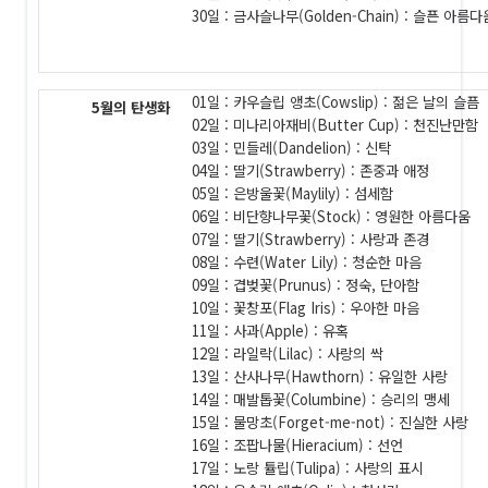
30일 : 금사슬나무(Golden-Chain) : 슬픈 아름다
01일 : 카우슬립 앵초(Cowslip) : 젊은 날의 슬픔
5월의 탄생화
02일 : 미나리아재비(Butter Cup) : 천진난만함
03일 : 민들레(Dandelion) : 신탁
04일 : 딸기(Strawberry) : 존중과 애정
05일 : 은방울꽃(Maylily) : 섬세함
06일 : 비단향나무꽃(Stock) : 영원한 아름다움
07일 : 딸기(Strawberry) : 사랑과 존경
08일 : 수련(Water Lily) : 청순한 마음
09일 : 겹벚꽃(Prunus) : 정숙, 단아함
10일 : 꽃창포(Flag Iris) : 우아한 마음
11일 : 사과(Apple) : 유혹
12일 : 라일락(Lilac) : 사랑의 싹
13일 : 산사나무(Hawthorn) : 유일한 사랑
14일 : 매발톱꽃(Columbine) : 승리의 맹세
15일 : 물망초(Forget-me-not) : 진실한 사랑
16일 : 조팝나물(Hieracium) : 선언
17일 : 노랑 튤립(Tulipa) : 사랑의 표시