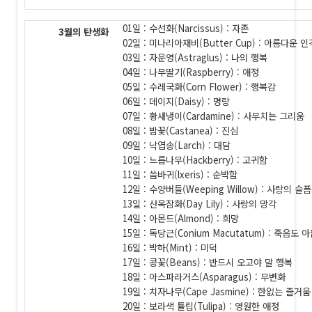
01일 : 수선화(Narcissus) : 자존
3월의 탄생화
02일 : 미나리아재비(Butter Cup) : 아름다운 인
03일 : 자운영(Astraglus) : 나의 행복
04일 : 나무딸기(Raspberry) : 애정
05일 : 수레국화(Corn Flower) : 행복감
06일 : 데이지(Daisy) : 명랑
07일 : 황새냉이(Cardamine) : 사무치는 그리움
08일 : 밤꽃(Castanea) : 진심
09일 : 낙엽송(Larch) : 대담
10일 : 느릅나무(Hackberry) : 고귀함
11일 : 씀바귀(lxeris) : 순박함
12일 : 수양버들(Weeping Willow) : 사랑의 슬픔
13일 : 산옥잠화(Day Lily) : 사랑의 망각
14일 : 아몬드(Almond) : 희망
15일 : 독당근(Conium Macutatum) : 죽음도
16일 : 박하(Mint) : 미덕
17일 : 콩꽃(Beans) : 반드시 오고야 말 행복
18일 : 아스파라거스(Asparagus) : 무변화
19일 : 치자나무(Cape Jasmine) : 한없는 즐거움
20일 : 보라색 튤립(Tulipa) : 영원한 애정