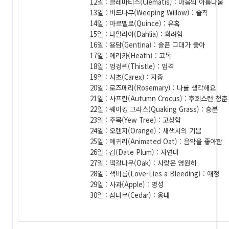
12일 : 클레마티스(Clematis) : 마음의 아름다움
13일 : 버드나무(Weeping Willow) : 솔직
14일 : 마르멜로(Quince) : 유혹
15일 : 다알리아(Dahlia) : 화려함
16일 : 용담(Gentina) : 슬픈 그대가 좋아
17일 : 에리카(Heath) : 고독
18일 : 엉겅퀴(Thistle) : 엄격
19일 : 사초(Carex) : 자중
20일 : 로즈메리(Rosemary) : 나를 생각해요
21일 : 사프란(Autumn Crocus) : 후회스런 청춘
22일 : 퀘이킹 그라스(Quaking Grass) : 흥분
23일 : 주목(Yew Tree) : 고상함
24일 : 오렌지(Orange) : 새색시의 기쁨
25일 : 메귀리(Animated Oat) : 음악을 좋아함
26일 : 감(Date Plum) : 자연미
27일 : 떡갈나무(Oak) : 사랑은 영원히
28일 : 색비름(Love-Lies a Bleeding) : 애정
29일 : 사과(Apple) : 명성
30일 : 삼나무(Cedar) : 웅대