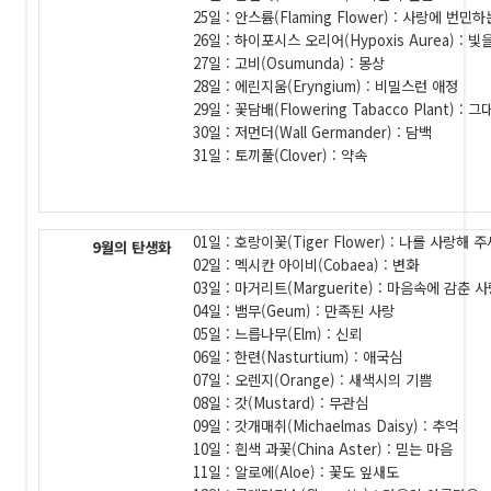
25일 : 안스륨(Flaming Flower) : 사랑에 번민
26일 : 하이포시스 오리어(Hypoxis Aurea) : 빛
27일 : 고비(Osumunda) : 몽상
28일 : 에린지움(Eryngium) : 비밀스런 애정
29일 : 꽃담배(Flowering Tabacco Plant) 
30일 : 저먼더(Wall Germander) : 담백
31일 : 토끼풀(Clover) : 약속
01일 : 호랑이꽃(Tiger Flower) : 나를 사랑해 
9월의 탄생화
02일 : 멕시칸 아이비(Cobaea) : 변화
03일 : 마거리트(Marguerite) : 마음속에 감춘 
04일 : 뱀무(Geum) : 만족된 사랑
05일 : 느릅나무(Elm) : 신뢰
06일 : 한련(Nasturtium) : 애국심
07일 : 오렌지(Orange) : 새색시의 기쁨
08일 : 갓(Mustard) : 무관심
09일 : 갓개매취(Michaelmas Daisy) : 추억
10일 : 흰색 과꽃(China Aster) : 믿는 마음
11일 : 알로에(Aloe) : 꽃도 잎새도